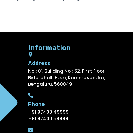
Information
Address
No : 01, Building No : 62, First Floor,
Bidarahalli Hobli, Kammasandra,
Bengaluru, 560049
Phone
+91 97400 49999
+91 97400 59999