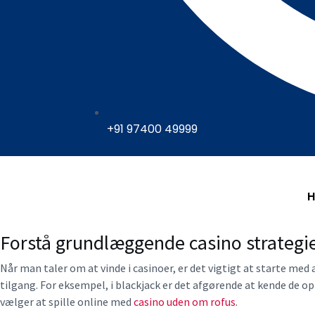
+91 97400 49999
Forstå grundlæggende casino strategi
Når man taler om at vinde i casinoer, er det vigtigt at starte med
tilgang. For eksempel, i blackjack er det afgørende at kende de o
vælger at spille online med
casino uden om rofus
.